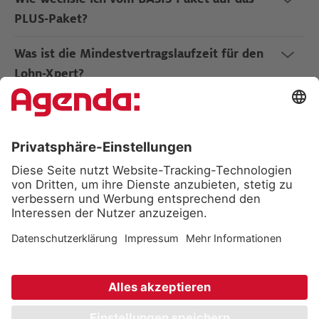
PLUS-Paket?
Was ist die Mindestvertragslaufzeit für den
Lohn-Xpert?
Welche Kündigungsfrist gilt für den Lohn-
Xpert?
Wie funktioniert die Testphase?
Sind die ersten 30 Tage auch dann
kostenfrei, wenn ich den Lohn-Xpert
behalte?